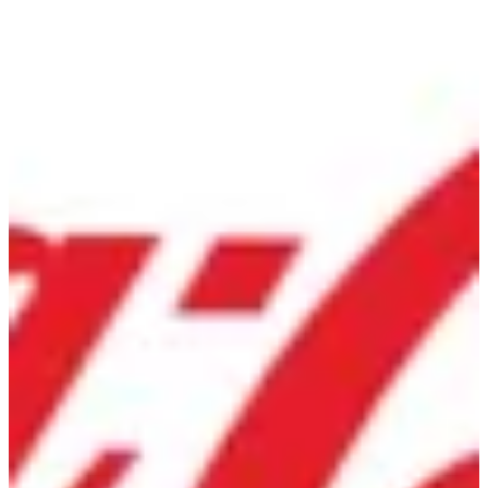
دايت كولا | Gringo's
EN
تسجيل الدخول
EN