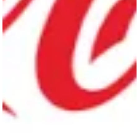
دايت كولا
كان
36 ج.م
تعليمات خاصة