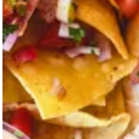
Chimichangas
Offers
Appetizers
Chips And Dips
El Burrito
Bowls
Los Especiales and Wraps
La Quesadilla
Los Tacos